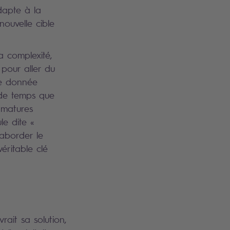
dapte à la
nouvelle cible
a complexité,
s pour aller du
ne donnée
s de temps que
s matures
le dite «
'aborder le
éritable clé
rait sa solution,