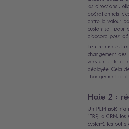
les directions : el
opérationnels, c'e
entre la valeur p
customisait pour c
d'accord pour dé-c
Le chantier est a
changement dès l
vers un socle com
déployée. Cela d
changement doit 
Haie 2 : r
Un PLM isolé n'a p
l'ERP, le CRM, le
System), les outi