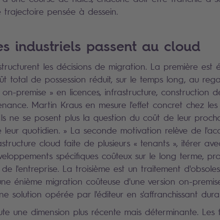
e trajectoire pensée à dessein.
es industriels passent au cloud
 structurent les décisions de migration. La première est
t total de possession réduit, sur le temps long, au re
on-premise » en licences, infrastructure, construction d
enance. Martin Kraus en mesure l'effet concret chez les 
 Ils ne se posent plus la question du coût de leur procha
 leur quotidien. » La seconde motivation relève de l'acc
structure cloud faite de plusieurs « tenants », itérer ave
éveloppements spécifiques coûteux sur le long terme, pr
e l'entreprise. La troisième est un traitement d'obsoles
ne énième migration coûteuse d'une version on-premis
e solution opérée par l'éditeur en s'affranchissant dura
oute une dimension plus récente mais déterminante. Les f