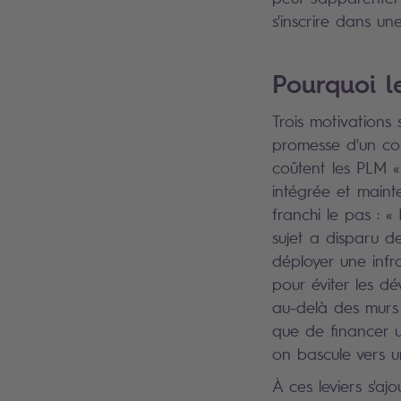
s'inscrire dans un
Pourquoi l
Trois motivations
promesse d'un coû
coûtent les PLM « 
intégrée et maint
franchi le pas : «
sujet a disparu de
déployer une infra
pour éviter les d
au-delà des murs d
que de financer u
on bascule vers un
À ces leviers s'aj