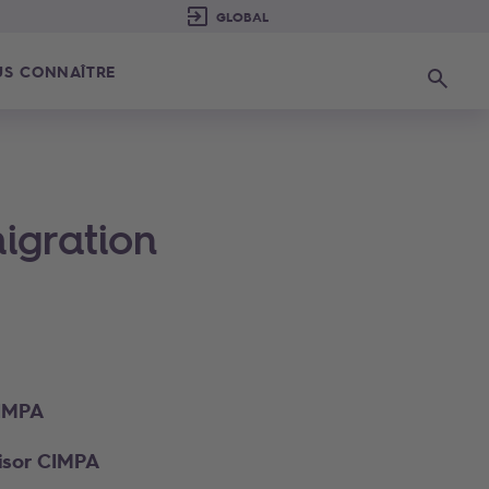
S CONNAÎTRE
Recherc
igration
CIMPA
visor CIMPA