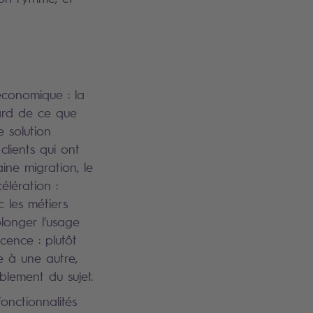
 économique : la
gard de ce que
e solution
clients qui ont
ine migration, le
élération :
c les métiers
olonger l'usage
cence : plutôt
e à une autre,
blement du sujet.
onctionnalités