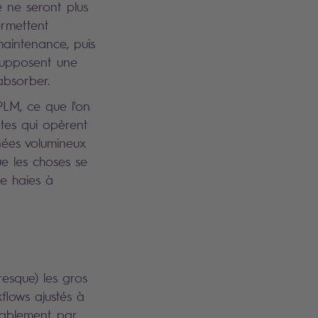
e ne seront plus
ermettent
maintenance, puis
 supposent une
absorber.
 PLM, ce que l'on
ptes qui opèrent
nées volumineux
ue les choses se
e haies à
resque) les gros
flows ajustés à
rablement par