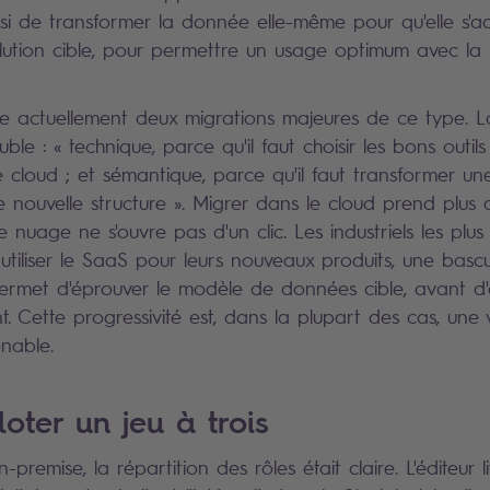
ssi de transformer la donnée elle-même pour qu'elle s'a
olution cible, pour permettre un usage optimum avec la 
te actuellement deux migrations majeures de ce type. L
uble : « technique, parce qu'il faut choisir les bons outil
e cloud ; et sémantique, parce qu'il faut transformer u
ne nouvelle structure ». Migrer dans le cloud prend plu
le nuage ne s'ouvre pas d'un clic. Les industriels les plu
iliser le SaaS pour leurs nouveaux produits, une bascu
permet d'éprouver le modèle de données cible, avant d
t. Cette progressivité est, dans la plupart des cas, une v
enable.
loter un jeu à trois
remise, la répartition des rôles était claire. L'éditeur liv