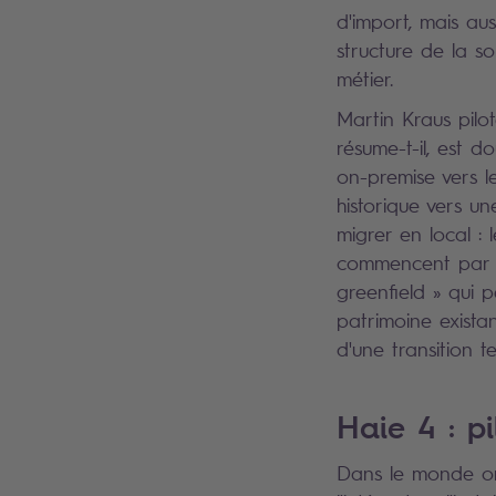
d'import, mais au
structure de la s
métier.
Martin Kraus pilo
résume-t-il, est do
on-premise vers l
historique vers u
migrer en local : 
commencent par ut
greenfield » qui 
patrimoine existan
d'une transition t
Haie 4 : pi
Dans le monde on-p