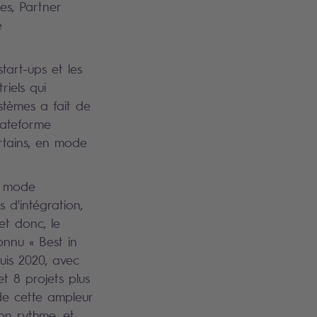
es, Partner
e
tart-ups et les
riels qui
stèmes a fait de
lateforme
rtains, en mode
e mode
d'intégration,
 et donc, le
onnu « Best in
uis 2020, avec
t 8 projets plus
 de cette ampleur
on rythme, et