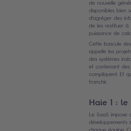
de nouvelle généra
disponibles bien
d'agréger des inf
de les restituer à
puissance de calc
Cette bascule s'es
appelle les projet
des systèmes inst
et contenant des é
compliquent. Et q
franchir.
Haie 1 : l
Le SaaS impose de
développements sp
chaque équipe. C