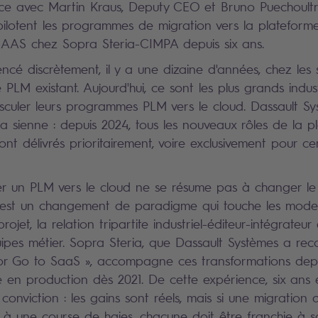
nce avec Martin Kraus, Deputy CEO et Bruno Puechoultr
pilotent les programmes de migration vers la plateform
AS chez Sopra Steria-CIMPA depuis six ans.
ncé discrètement, il y a une dizaine d'années, chez les s
LM existant. Aujourd'hui, ce sont les plus grands indust
culer leurs programmes PLM vers le cloud. Dassault Sy
la sienne : depuis 2024, tous les nouveaux rôles de la p
 délivrés prioritairement, voire exclusivement pour ce
rer un PLM vers le cloud ne se résume pas à changer l
'est un changement de paradigme qui touche les modes 
ojet, la relation tripartite industriel-éditeur-intégrateur
ipes métier. Sopra Steria, que Dassault Systèmes a rec
 for Go to SaaS », accompagne ces transformations dep
 en production dès 2021. De cette expérience, six ans e
conviction : les gains sont réels, mais si une migration
 à une course de haies, chacune doit être franchie à s