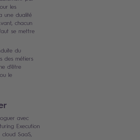
our les
 a une dualité
Avant, chacun
faut se mettre
nduite du
s des métiers
me d'être
ou le
er
aloguer avec
turing Execution
t cloud SaaS,