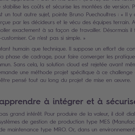
le stabilise les coûts et sécurise les montées de version. P
st un tout autre sujet, pointe Bruno Puechoultres : « Il y
erçue par les décideurs et le vécu des équipes terrain. 
oller exactement à sa façon de travailler. Désormais il 
ustomiser. Ce n'est pas si simple. »
utant humain que technique. Il suppose un effort de co
a phase de cadrage, pour faire converger les pratique
mun. Sans cela, la solution cloud est rejetée avant mê
emande une méthode projet spécifique à ce challenge 
être pensé tout au long du projet de mise en œuvre.
éapprendre à intégrer et à sécuris
as grand intérêt. Pour produire de la valeur, il doit di
s systèmes de gestion de production type MES (Manufac
ls de maintenance type MRO. Or, dans un environnemen