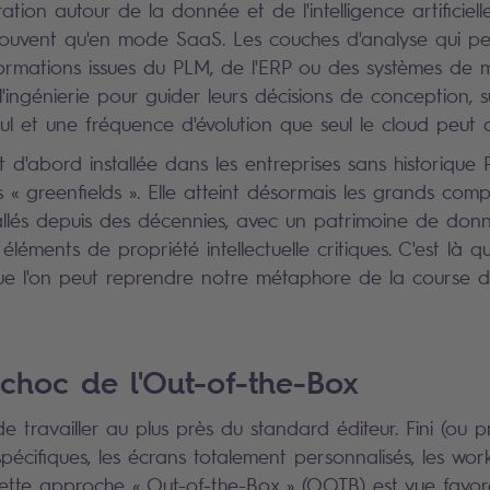
tion autour de la donnée et de l'intelligence artificiell
 souvent qu'en mode SaaS. Les couches d'analyse qui p
ormations issues du PLM, de l'ERP ou des systèmes de 
 l'ingénierie pour guider leurs décisions de conception,
ul et une fréquence d'évolution que seul le cloud peut 
t d'abord installée dans les entreprises sans historique
s « greenfields ». Elle atteint désormais les grands com
allés depuis des décennies, avec un patrimoine de don
léments de propriété intellectuelle critiques. C'est là q
ue l'on peut reprendre notre métaphore de la course d
e choc de l'Out-of-the-Box
 travailler au plus près du standard éditeur. Fini (ou p
écifiques, les écrans totalement personnalisés, les work
ette approche « Out-of-the-Box » (OOTB) est vue favo