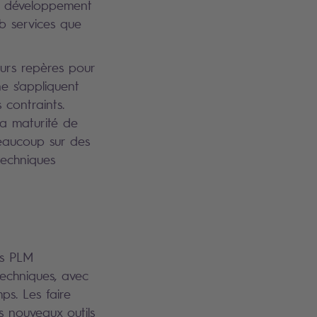
de développement
eb services que
eurs repères pour
e s'appliquent
 contraints.
la maturité de
 beaucoup sur des
techniques
rs PLM
echniques, avec
ps. Les faire
s nouveaux outils