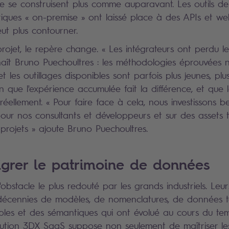
ne se construisent plus comme auparavant. Les outils 
oriques « on-premise » ont laissé place à des APIs et w
eut plus contourner.
projet, le repère change. « Les intégrateurs ont perdu l
nnaît Bruno Puechoultres : les méthodologies éprouvées n
et les outillages disponibles sont parfois plus jeunes, plus
in que l'expérience accumulée fait la différence, et que 
 réellement. « Pour faire face à cela, nous investissons
our nos consultants et développeurs et sur des assets 
e projets » ajoute Bruno Puechoultres.
igrer le patrimoine de données
'obstacle le plus redouté par les grands industriels. Leu
décennies de modèles, de nomenclatures, de données t
ables et des sémantiques qui ont évolué au cours du tem
lution 3DX SaaS suppose non seulement de maîtriser le