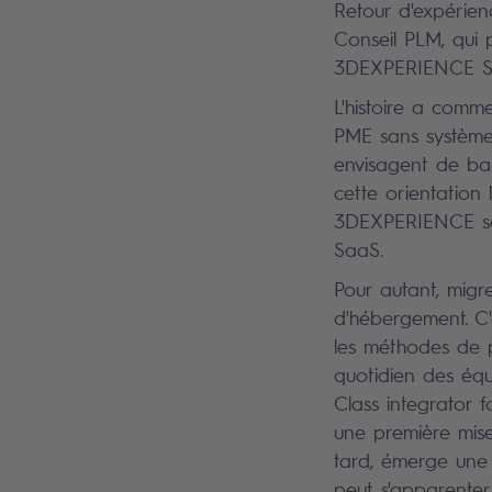
Retour d'expérie
Conseil PLM, qui 
3DEXPERIENCE SA
L'histoire a comme
PME sans système P
envisagent de bas
cette orientation 
3DEXPERIENCE sont
SaaS.
Pour autant, mig
d'hébergement. C
les méthodes de pr
quotidien des équ
Class integrator
une première mise
tard, émerge une 
peut s'apparenter