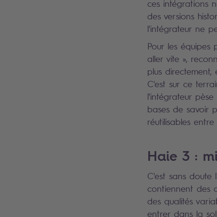
ces intégrations 
des versions hist
l'intégrateur ne p
Pour les équipes 
aller vite », reco
plus directement, 
C'est sur ce terra
l'intégrateur pèse
bases de savoir p
réutilisables entr
Haie 3 : m
C'est sans doute l
contiennent des 
des qualités vari
entrer dans la so