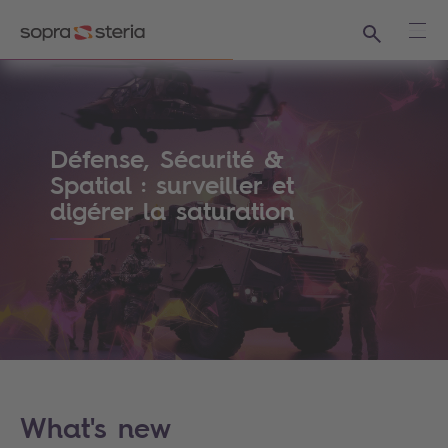
Recherche
Ouvr
Sopra Steria France - Le monde est tel q
Défense, Sécurité &
Spatial : surveiller et
digérer la saturation
What's new