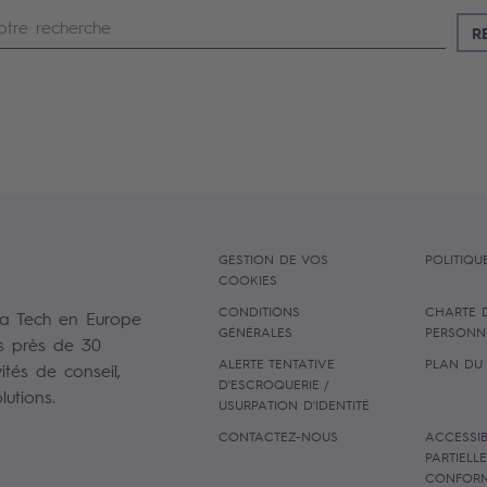
When
R
GESTION DE VOS
POLITIQU
COOKIES
CONDITIONS
CHARTE 
la Tech en Europe
GÉNÉRALES
PERSONN
s près de 30
ALERTE TENTATIVE
PLAN DU 
ités de conseil,
D'ESCROQUERIE /
utions.
USURPATION D'IDENTITÉ
CONTACTEZ-NOUS
ACCESSIBI
PARTIELL
CONFOR