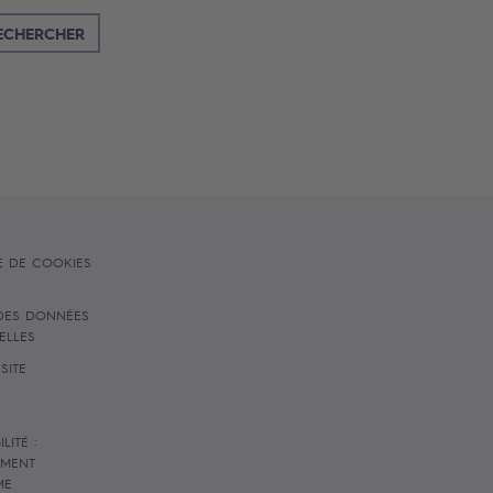
 autocomplete results are available use up and down a
ECHERCHER
E DE COOKIES
DES DONNÉES
ELLES
SITE
LITÉ :
EMENT
ME