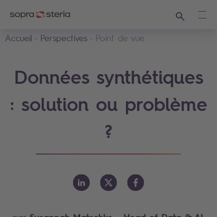
Recherche
Ouvr
Accueil
Perspectives
Point de vue
Données synthétiques
: solution ou problème
?
Susannah Matschke
- Head of Data & AI,