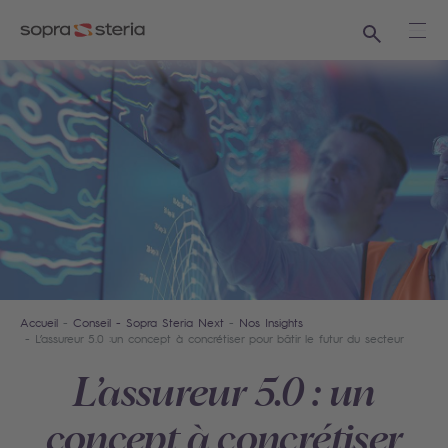
Recherche
Ouvr
Accueil
Conseil - Sopra Steria Next
Nos Insights​
L’assureur 5.0 :un concept à concrétiser pour bâtir le futur du secteur
L’assureur 5.0 : un
concept à concrétiser