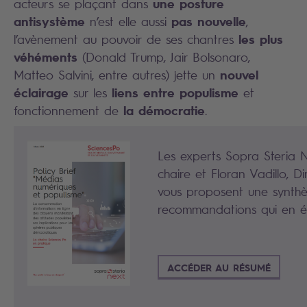
une posture
acteurs se plaçant dans
antisystème
pas nouvelle
n’est elle aussi
,
les plus
l’avènement au pouvoir de ses chantres
véhéments
(Donald Trump, Jair Bolsonaro,
nouvel
Matteo Salvini, entre autres) jette un
éclairage
liens entre populisme
sur les
et
la démocratie
fonctionnement de
.
Les experts Sopra Steria 
chaire et Floran Vadillo, D
vous proposent une synthès
recommandations qui en é
ACCÉDER AU RÉSUMÉ