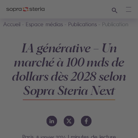
Recherche
Ouvr
Accueil
Espace médias
Publications
Publication
IA générative – Un
marché à 100 mds de
dollars dès 2028 selon
Sopra Steria Next
Paris,
|
minutes de lecture
8 janvier 2024