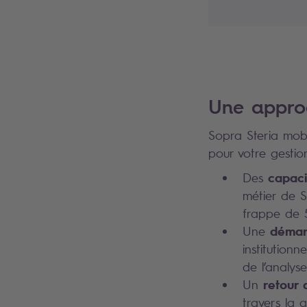
Une approc
Sopra Steria mobi
pour votre gestio
capaci
Des
métier de So
frappe de 
démar
Une
institution
de l’analy
retour 
Un
travers la 