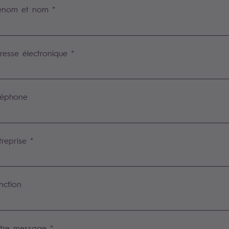
énom et nom *
resse électronique *
léphone
treprise *
nction
tre message *