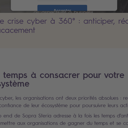
Accepter
e crise cyber à 360° : anticiper, ré
powered by
Usercentrics Consent
ficacement
Management Platform
u temps à consacrer pour votre 
système
cyber, les organisations ont deux priorités absolues : 
a confiance de leur écosystème pour poursuivre leurs acti
 end de Sopra Steria adresse à la fois les temps d’ant
rmettre aux organisations de gagner du temps et se co