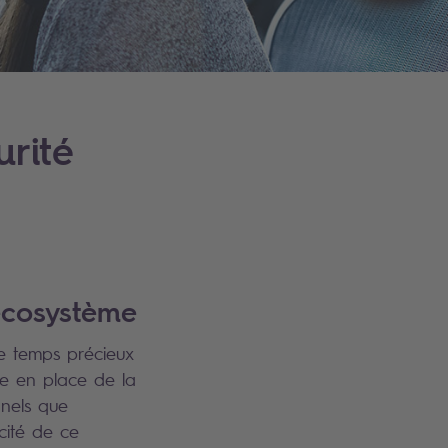
urité
 écosystème
de temps précieux
se en place de la
nnels que
acité de ce