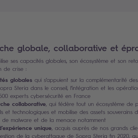
he globale, collaborative et ép
lise ses capacités globales, son écosystème et son ret
n de crise :
tés globales
qui s’appuient sur la complémentarité des 
pra Steria dans le conseil, l’intégration et les opératio
500 experts cybersécurité en France
che collaborative
, qui fédère tout un écosystème de p
nels et technologiques et mobilise des assets souverains
se de malware et de la menace notamment
d’expérience unique
, acquis auprès de nos grands clie
gestion de la cyberattaque de Sopra Steria fin 2020, q