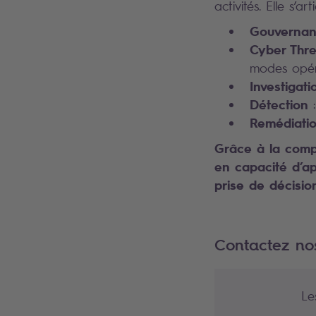
activités. Elle s’
Gouverna
Cyber Threa
modes opéra
Investigati
Détection
:
Remédiati
Grâce à la compl
en capacité d’ap
prise de décisio
Contactez no
Le