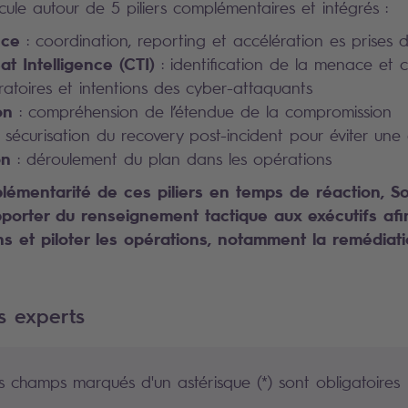
articule autour de 5 piliers complémentaires et intégrés :
nce
: coordination, reporting et accélération es prises 
t Intelligence (CTI)
: identification de la menace et 
toires et intentions des cyber-attaquants
on
: compréhension de l’étendue de la compromission
 sécurisation du recovery post-incident pour éviter un
on
: déroulement du plan dans les opérations
émentarité de ces piliers en temps de réaction, So
porter du renseignement tactique aux exécutifs afin 
ns et piloter les opérations, notamment la remédiat
s experts
s champs marqués d'un astérisque (*) sont obligatoires