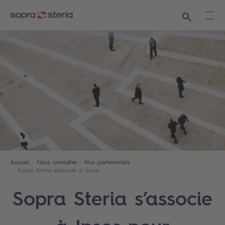
Recherche
Ouvr
Accueil
Nous connaître
Nos partenariats
Sopra Steria s'associe à Ipsos
Sopra Steria s’associe