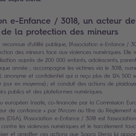
ion e-Enfance / 3018, un acteur de
 de la protection des mineurs
reconnue d'utilité publique, l'Association e-Enfance / 3
ection des mineurs face aux violences numériques. Elle
ilisation auprès de 200 000 enfants, adolescents, parent
aque année ; accompagne les victimes via le 3018, num
t, anonyme et confidentiel qui a reçu plus de 124 500 sol
 jour en moyenne) ; et conduit des actions de plaidoyer 
irs publics et des plateformes numériques.
 européen Insafe, co-financée par la Commission Eur
eur de confiance » par l'Arcom au titre du Règlement e
s (DSA), l’Association e-Enfance / 3018 est l'associatio
e contre les violences numériques et le harcèlement touc
iser et amplifier ces actions que Sopra Steria lui appor