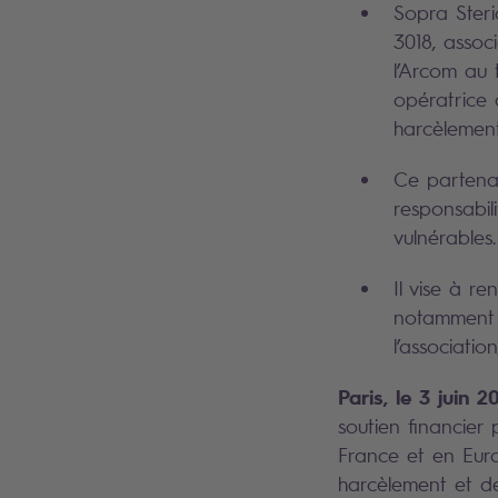
Sopra Steri
3018, assoc
l’Arcom au 
opératrice 
harcèlement
Ce partenar
responsabil
vulnérables
Il vise à re
notamment à
l’associati
Paris, le 3 juin 2
soutien financier 
France et en Euro
harcèlement et de