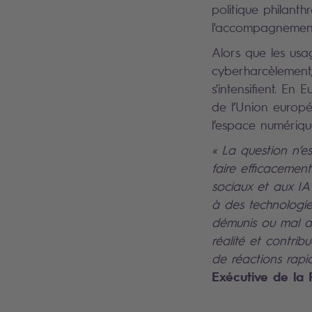
politique philant
l'accompagnement 
Alors que les usa
cyberharcèlement,
s'intensifient. En
de l’Union europé
l’espace numériqu
« La question n’es
faire efficacemen
sociaux et aux IA
à des technologie
démunis ou mal ac
réalité et contri
de réactions rapid
Exécutive de la