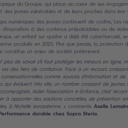
hropique du Groupe, qui place au cœur de ses engageme
des jeunes vulnérables et de leurs proches dans leur
ges numériques des jeunes continuent de croître, Les ri
 d’exposition à des contenus préjudiciables ou de viole
 Europe, un enfant sur quatre a déjà été cyberharcelé, s
enne produite en 2025. Plus que jamais, la protection 
e constitue un enjeu de société prééminent.
t plus de savoir s’il faut protéger les mineurs en ligne,
t via des tiers de confiance. Face à un recours croissan
 conversationnelles comme sources d’information et de li
s qui évoluent très vite, un nombre croissant de jeunes 
compagnés. Aider l’association e-Enfance, c’est reconn
buer à apporter des solutions concrètes, de prévention
Axelle Lemaire
es, à l’échelle européenne. »
, commente
 Performance durable chez Sopra Steria
.