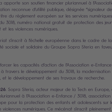
a apporte son soutien financier pluriannuel à l’Associat
iation reconnue d’utilité publique, désignée “signaleur d
titre du règlement européen sur les services numériques
du 3018, numéro national gratuit de protection des jeu
 et les violences numériques.
iat s’inscrit à l’échelle européenne dans le cadre de la
ité sociale et solidaire du Groupe Sopra Steria en fave
.
nforcer les capacités d’action de l’Association e-Enfance
 travers le développement du 3018, la modernisation 
on, et le développement de ses travaux de recherche.
026
. Sopra Steria, acteur majeur de la Tech en Europe
pluriannuel à l’Association e-Enfance / 3018, associatio
pe pour la protection des enfants et adolescents sur l
 violences numériques. Ce mécénat s'inscrit pleinement