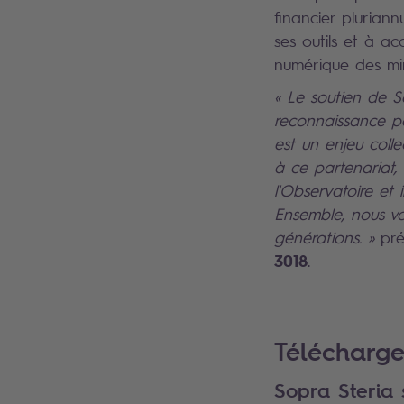
financier plurian
ses outils et à a
numérique des mine
« Le soutien de So
reconnaissance pa
est un enjeu colle
à ce partenariat, 
l'Observatoire et
Ensemble, nous vo
générations. »
pré
3018
.
Search
Télécharge
Sopra Steria