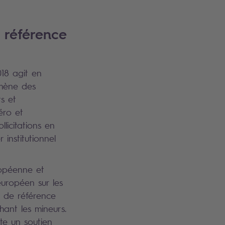
 référence
018 agit en
 mène des
s et
éro et
licitations en
institutionnel
opéenne et
uropéen sur les
n de référence
hant les mineurs.
te un soutien