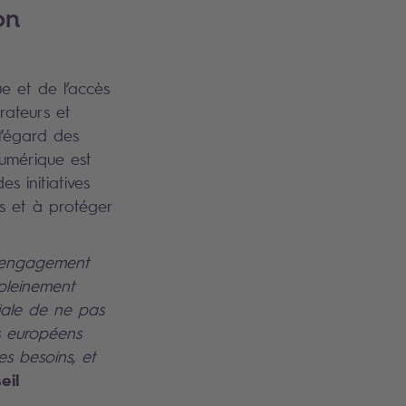
on
ue et de l’accès
rateurs et
l’égard des
numérique est
es initiatives
s et à protéger
 l'engagement
 pleinement
ciale de ne pas
fs européens
es besoins, et
eil