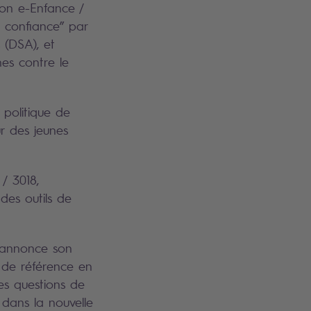
ion e-Enfance /
e confiance” par
 (DSA), et
nes contre le
 politique de
ur des jeunes
 / 3018,
des outils de
, annonce son
n de référence en
es questions de
 dans la nouvelle