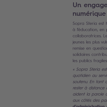
Un engagem
numérique 
Sopra Steria est 
à l’éducation, en
collaboratrices. 
jeunes les plus v
remise en question 
solidaires contri
les publics fragil
« Sopra Steria es
quotidien au servi
soutenu. En tant q
rester à distance
aident la parole à
aux côtés des par
d’administration