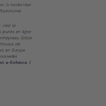
ion, à moderniser
 l’autonomie
 c'est la
 jeunes en ligne
entreprises. Grâce
 travaux de
urs en Europe.
nouvelles
tion e-Enfance /