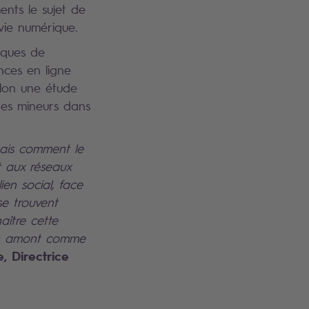
nts le sujet de
 vie numérique.
sques de
nces en ligne
elon une étude
des mineurs dans
 mais comment le
t aux réseaux
en social, face
se trouvent
aître cette
 en amont comme
, Directrice