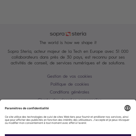
The world is how we shape it
Sopra Steria, acteur majeur de la Tech en Europe avec 51 000
collaborateurs dans près de 30 pays, est reconnu pour ses
activités de conseil, de services numériques et de solutions.
Gestion de vos cookies
Politique de cookies
Conditions générales
Charte des données personnelles
Alerte Tentative d'escroquerie / usurpation d'identité
Plan du site
Contactez-nous
Accessibilité : partiellement conforme