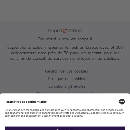
The world is how we shape it
Sopra Steria, acteur majeur de la Tech en Europe avec 51 000
collaborateurs dans près de 30 pays, est reconnu pour ses
activités de conseil, de services numériques et de solutions.
Gestion de vos cookies
Politique de cookies
Conditions générales
Charte des données personnelles
Alerte Tentative d'escroquerie / usurpation d'identité
Plan du site
Contactez-nous
Accessibilité : partiellement conforme