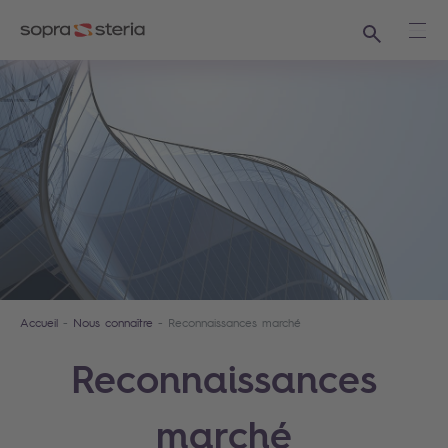
Recherche
Ouvr
Accueil
Nous connaître
Reconnaissances marché
Reconnaissances
marché