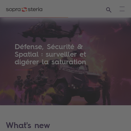
Recherche
Ouvr
Sopra Steria France - Le monde est tel q
Défense, Sécurité &
Spatial : surveiller et
digérer la saturation
What's new