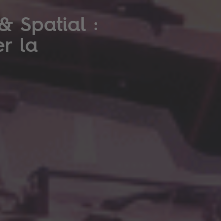
& Spatial :
er la